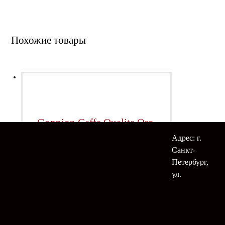
Похожие товары
Goppion Caffe Qualita Oro,
кофе в зернах 1 кг
Адрес: г.
Санкт-
Петербург,
ул.