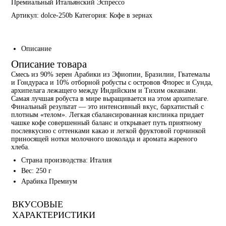
Премиальный Итальянский Эспрессо
Артикул:
dolce-250b
Категория:
Кофе в зернах
Описание
Описание товара
Смесь из 90% зерен Арабики из Эфиопии, Бразилии, Гватемалы
и Гондураса и 10% отборной робусты с островов Флорес и Сунда,
архипелага лежащего между Индийским и Тихим океанами.
Самая лучшая робуста в мире выращивается на этом архипелаге.
Финальный результат — это интенсивный вкус, бархатистый с
плотным «телом». Легкая сбалансированная кислинка придает
чашке кофе совершенный баланс и открывает путь приятному
послевкусию с оттенками какао и легкой фруктовой горчинкой
приносящей нотки молочного шоколада и аромата жареного
хлеба.
Страна производства:
Италия
Вес:
250 г
Арабика Премиум
ВКУСОВЫЕ
ХАРАКТЕРИСТИКИ