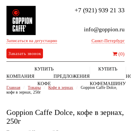
+7 (921) 939 21 33
info@goppion.ru
Записаться на дегустацию
Санкт-Петербург
Заказать звонок
(0)
КУПИТЬ
КУПИТЬ
КОМПАНИЯ
ПРЕДЛОЖЕНИЯ
Н
КОФЕ
КОФЕМАШИНУ
Главная
/
Товары
/
Кофе в зернах
/
Goppion Caffe Dolce,
кофе в зернах, 250г
Goppion Caffe Dolce, кофе в зернах,
250г